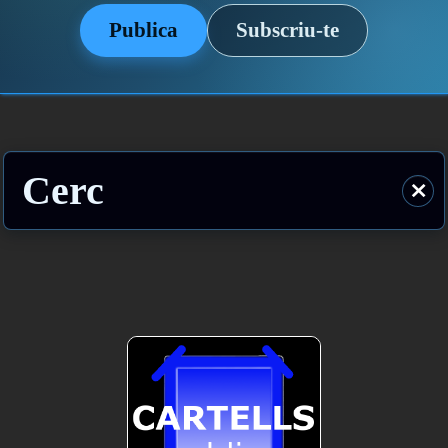
Publica
Subscriu-te
Cerc
⨯