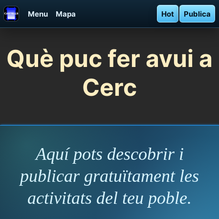
Menu
Mapa
Hot
Publica
Què puc fer avui a
Cerc
Aquí pots descobrir i
publicar gratuïtament les
activitats del teu poble.