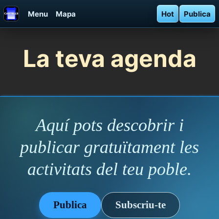
Menu
Mapa
Hot
Publica
La teva agenda
Aquí pots descobrir i
publicar gratuïtament les
activitats del teu poble.
Publica
Subscriu-te