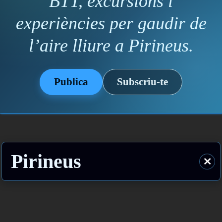
BTT, excursions i
experiències per gaudir de
l’aire lliure a Pirineus.
Publica
Subscriu-te
Pirineus
⨯