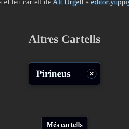
a el teu cartell de
Alt Urgell
a
editor.yupp
Altres Cartells
Pirineus
⨯
Més cartells