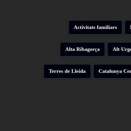
Activitats familiars
Alta Ribagorça
Alt Urge
Terres de Lleida
Catalunya Cen