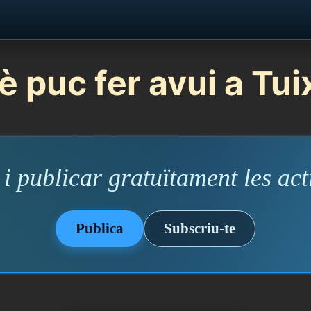
 puc fer avui a Tu
i publicar gratuïtament les acti
Publica
Subscriu-te