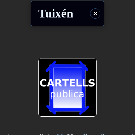
Tuixén
⨯