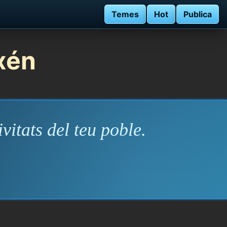
Temes
Hot
Publica
ixén
vitats del teu poble.