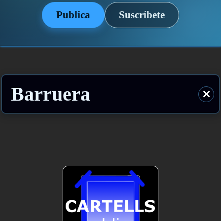
Publica
Suscríbete
Barruera
⨯